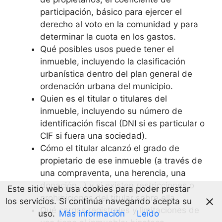
participación, básico para ejercer el
derecho al voto en la comunidad y para
determinar la cuota en los gastos.
Qué posibles usos puede tener el
inmueble, incluyendo la clasificación
urbanística dentro del plan general de
ordenación urbana del municipio.
Quien es el titular o titulares del
inmueble, incluyendo su número de
identificación fiscal (DNI si es particular o
CIF si fuera una sociedad).
Cómo el titular alcanzó el grado de
propietario de ese inmueble (a través de
una compraventa, una herencia, una
donación…) y si existen restricciones o
Este sitio web usa cookies para poder prestar
prohibiciones del titular sobre ella.
los servicios. Si continúa navegando acepta su
Qué cargas registrales y limitaciones de
uso.
Más información
Leído