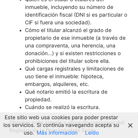
inmueble, incluyendo su número de
identificación fiscal (DNI si es particular o
CIF si fuera una sociedad).
Cómo el titular alcanzó el grado de
propietario de ese inmueble (a través de
una compraventa, una herencia, una
donación…) y si existen restricciones o
prohibiciones del titular sobre ella.
Qué cargas registrales y limitaciones de
uso tiene el inmueble: hipoteca,
embargos, alquileres, etc.
Qué notario emitió la escritura de
propiedad.
Cuándo se realizó la escritura.
Este sitio web usa cookies para poder prestar
Obtener nota simple y otros documentos del
los servicios. Si continúa navegando acepta su
Registro de la Propiedad de Soria:
uso.
Más información
Leído