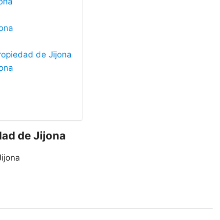
jona
jona
ropiedad de Jijona
jona
dad de Jijona
Jijona