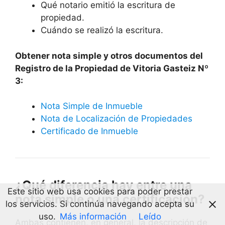
Qué notario emitió la escritura de
propiedad.
Cuándo se realizó la escritura.
Obtener nota simple y otros documentos del
Registro de la Propiedad de Vitoria Gasteiz Nº
3:
Nota Simple de Inmueble
Nota de Localización de Propiedades
Certificado de Inmueble
¿Qué diferencia hay entre una
Este sitio web usa cookies para poder prestar
nota simple o una certificación?
los servicios. Si continúa navegando acepta su
uso.
Más información
Leído
Ambas contienen, en general, la descripción de