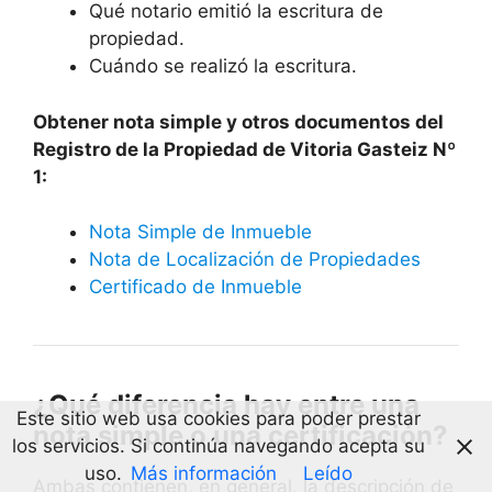
Qué notario emitió la escritura de
propiedad.
Cuándo se realizó la escritura.
Obtener nota simple y otros documentos del
Registro de la Propiedad de Vitoria Gasteiz Nº
1:
Nota Simple de Inmueble
Nota de Localización de Propiedades
Certificado de Inmueble
¿Qué diferencia hay entre una
Este sitio web usa cookies para poder prestar
nota simple o una certificación?
los servicios. Si continúa navegando acepta su
uso.
Más información
Leído
Ambas contienen, en general, la descripción de