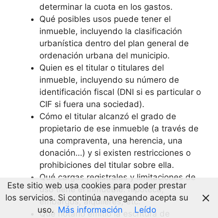
determinar la cuota en los gastos.
Qué posibles usos puede tener el
inmueble, incluyendo la clasificación
urbanística dentro del plan general de
ordenación urbana del municipio.
Quien es el titular o titulares del
inmueble, incluyendo su número de
identificación fiscal (DNI si es particular o
CIF si fuera una sociedad).
Cómo el titular alcanzó el grado de
propietario de ese inmueble (a través de
una compraventa, una herencia, una
donación…) y si existen restricciones o
prohibiciones del titular sobre ella.
Qué cargas registrales y limitaciones de
Este sitio web usa cookies para poder prestar
uso tiene el inmueble: hipoteca,
los servicios. Si continúa navegando acepta su
embargos, alquileres, etc.
uso.
Más información
Leído
Qué notario emitió la escritura de