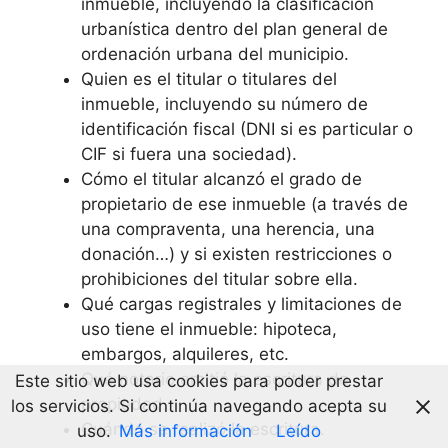
inmueble, incluyendo la clasificación
urbanística dentro del plan general de
ordenación urbana del municipio.
Quien es el titular o titulares del
inmueble, incluyendo su número de
identificación fiscal (DNI si es particular o
CIF si fuera una sociedad).
Cómo el titular alcanzó el grado de
propietario de ese inmueble (a través de
una compraventa, una herencia, una
donación…) y si existen restricciones o
prohibiciones del titular sobre ella.
Qué cargas registrales y limitaciones de
uso tiene el inmueble: hipoteca,
embargos, alquileres, etc.
Qué notario emitió la escritura de
Este sitio web usa cookies para poder prestar
propiedad.
los servicios. Si continúa navegando acepta su
Cuándo se realizó la escritura.
uso.
Más información
Leído