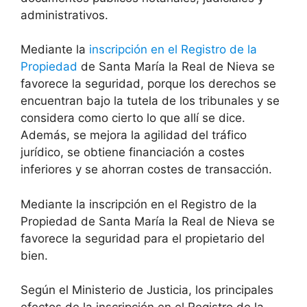
administrativos.
Mediante la
inscripción en el Registro de la
Propiedad
de Santa María la Real de Nieva se
favorece la seguridad, porque los derechos se
encuentran bajo la tutela de los tribunales y se
considera como cierto lo que allí se dice.
Además, se mejora la agilidad del tráfico
jurídico, se obtiene financiación a costes
inferiores y se ahorran costes de transacción.
Mediante la inscripción en el Registro de la
Propiedad de Santa María la Real de Nieva se
favorece la seguridad para el propietario del
bien.
Según el Ministerio de Justicia, los principales