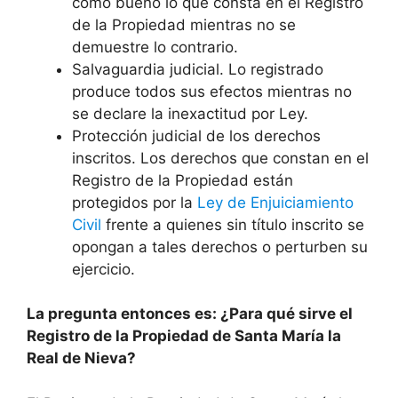
como bueno lo que consta en el Registro
de la Propiedad mientras no se
demuestre lo contrario.
Salvaguardia judicial. Lo registrado
produce todos sus efectos mientras no
se declare la inexactitud por Ley.
Protección judicial de los derechos
inscritos. Los derechos que constan en el
Registro de la Propiedad están
protegidos por la
Ley de Enjuiciamiento
Civil
frente a quienes sin título inscrito se
opongan a tales derechos o perturben su
ejercicio.
La pregunta entonces es: ¿Para qué sirve el
Registro de la Propiedad de Santa María la
Real de Nieva?