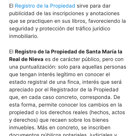
El
Registro de la Propiedad
sirve para dar
publicidad de las inscripciones y anotaciones
que se practiquen en sus libros, favoreciendo la
seguridad y protección del tráfico jurídico
inmobiliario.
El
Registro de la Propiedad de Santa María la
Real de Nieva
es de carácter público, pero con
una puntualización: solo para aquellas personas
que tengan interés legítimo en conocer el
estado registral de una finca, interés que será
apreciado por el Registrador de la Propiedad
que, en cada caso concreto, corresponda. De
esta forma, permite conocer los cambios en la
propiedad o los derechos reales (hechos, actos
y derechos) que recaen sobre los bienes
inmuebles. Más en concreto, se inscriben
documentos públicos notariales, judiciales y