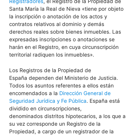
Registradores
, el Registro de la Propiedad de
Santa María la Real de Nieva «tiene por objeto
la inscripción o anotación de los actos y
contratos relativos al dominio y demás
derechos reales sobre bienes inmuebles. Las
expresadas inscripciones o anotaciones se
harán en el Registro, en cuya circunscripción
territorial radiquen los inmuebles».
Los Registros de la Propiedad de
España dependen del Ministerio de Justicia.
Todos los asuntos referentes a ellos están
encomendados a la
Dirección General de
Seguridad Jurídica y Fe Pública
. España está
dividido en circunscripciones,
denominados distritos hipotecarios, a los que a
su vez corresponde un Registro de la
Propiedad, a cargo de un registrador de la