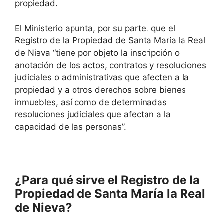
propiedad.
El Ministerio apunta, por su parte, que el
Registro de la Propiedad de Santa María la Real
de Nieva “tiene por objeto la inscripción o
anotación de los actos, contratos y resoluciones
judiciales o administrativas que afecten a la
propiedad y a otros derechos sobre bienes
inmuebles, así como de determinadas
resoluciones judiciales que afectan a la
capacidad de las personas”.
¿Para qué sirve el Registro de la
Propiedad de Santa María la Real
de Nieva?