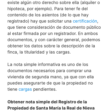
existe algún otro derecho sobre ella (alquiler o
hipoteca, por ejemplo). Para tener fe del
contenido de los asientos (de lo que hay
registrado) hay que solicitar una
certificación
,
que tiene consideración de documento público
al estar firmada por un registrador. En ambos
documentos, y con carácter general, podemos
obtener los datos sobre la descripción de la
finca, la titularidad y las cargas.
La nota simple informativa es uno de los
documentos necesarios para comprar una
vivienda de segunda mano, ya que con ella
puedes asegurarte de que la propiedad no
tiene
cargas
pendientes.
Obtener nota simple del Registro de la
Propiedad de Santa María la Real de Nieva