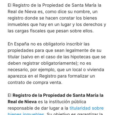
El Registro de la Propiedad de Santa María la
Real de Nieva es, como dice su nombre, un
registro donde se hacen constar los bienes
inmuebles que hay en un lugar y los derechos y
las cargas fiscales que pesan sobre ellos.
En España no es obligatorio inscribir las
propiedades para que sean legalmente de su
titular (salvo en el caso de las hipotecas que se
deben registrar obligatoriamente); no es
necesario, por ejemplo, que un local o vivienda
aparezca en el Registro para formalizar un
contrato de compra venta.
El
Registro de la Propiedad de Santa María la
Real de Nieva
es la institución pública
responsable de dar lugar a la
titularidad sobre
bienes inmuebles
. Su objetivo es garantizar la