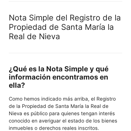
Nota Simple del Registro de la
Propiedad de Santa María la
Real de Nieva
¿Qué es la Nota Simple y qué
información encontramos en
ella?
Como hemos indicado más arriba, el Registro
de la Propiedad de Santa María la Real de
Nieva es público para quienes tengan interés
conocido en averiguar el estado de los bienes
inmuebles o derechos reales inscritos.