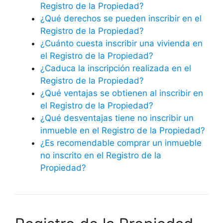
Registro de la Propiedad?
¿Qué derechos se pueden inscribir en el
Registro de la Propiedad?
¿Cuánto cuesta inscribir una vivienda en
el Registro de la Propiedad?
¿Caduca la inscripción realizada en el
Registro de la Propiedad?
¿Qué ventajas se obtienen al inscribir en
el Registro de la Propiedad?
¿Qué desventajas tiene no inscribir un
inmueble en el Registro de la Propiedad?
¿Es recomendable comprar un inmueble
no inscrito en el Registro de la
Propiedad?