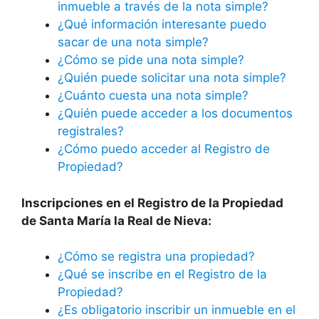
inmueble a través de la nota simple?
¿Qué información interesante puedo
sacar de una nota simple?
¿Cómo se pide una nota simple?
¿Quién puede solicitar una nota simple?
¿Cuánto cuesta una nota simple?
¿Quién puede acceder a los documentos
registrales?
¿Cómo puedo acceder al Registro de
Propiedad?
Inscripciones en el Registro de la Propiedad
de Santa María la Real de Nieva:
¿Cómo se registra una propiedad?
¿Qué se inscribe en el Registro de la
Propiedad?
¿Es obligatorio inscribir un inmueble en el