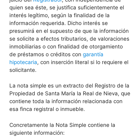
quien sea éste, se justifica suficientemente el
interés legítimo, según la finalidad de la
información requerida. Dicho interés se
presumirá en el supuesto de que la información
se solicite a efectos tributarios, de valoraciones
inmobiliarias o con finalidad de otorgamiento
de préstamos o créditos con
garantía
hipotecaria
, con inserción literal si lo requiere el
solicitante.
La nota simple es un extracto del Registro de la
Propiedad de Santa María la Real de Nieva, que
contiene toda la información relacionada con
esa finca registral o inmueble.
Concretamente la Nota Simple contiene la
siguiente información: