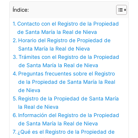
Índice:
Contacto con el Registro de la Propiedad
de Santa María la Real de Nieva
Horario del Registro de Propiedad de
Santa María la Real de Nieva
Trámites con el Registro de la Propiedad
de Santa María la Real de Nieva
Preguntas frecuentes sobre el Registro
de la Propiedad de Santa María la Real
de Nieva
Registro de la Propiedad de Santa María
la Real de Nieva
Información del Registro de la Propiedad
de Santa María la Real de Nieva
¿Qué es el Registro de la Propiedad de