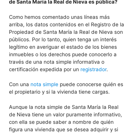
de Santa María la Real de Nieva es pública?
Como hemos comentado unas líneas más
arriba, los datos contenidos en el Registro de la
Propiedad de Santa María la Real de Nieva son
públicos. Por lo tanto, quien tenga un interés
legítimo en averiguar el estado de los bienes
inmuebles o los derechos puede conocerlo a
través de una nota simple informativa o
certificación expedida por un
registrador
.
Con una
nota simple
puede conocerse quién es
el propietario y si la vivienda tiene cargas.
Aunque la nota simple de Santa María la Real
de Nieva tiene un valor puramente informativo,
con ella se puede saber a nombre de quién
figura una vivienda que se desea adquirir y si