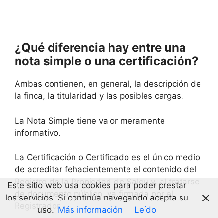
¿Qué diferencia hay entre una
nota simple o una certificación?
Ambas contienen, en general, la descripción de
la finca, la titularidad y las posibles cargas.
La Nota Simple tiene valor meramente
informativo.
La Certificación o Certificado es el único medio
de acreditar fehacientemente el contenido del
Registro de la Propiedad de Salou y, al tratarse
Este sitio web usa cookies para poder prestar
de documento público, va firmada por el
los servicios. Si continúa navegando acepta su
Registrador.
uso.
Más información
Leído