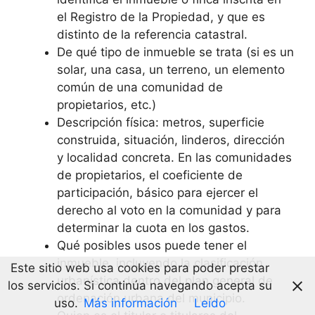
el Registro de la Propiedad, y que es
distinto de la referencia catastral.
De qué tipo de inmueble se trata (si es un
solar, una casa, un terreno, un elemento
común de una comunidad de
propietarios, etc.)
Descripción física: metros, superficie
construida, situación, linderos, dirección
y localidad concreta. En las comunidades
de propietarios, el coeficiente de
participación, básico para ejercer el
derecho al voto en la comunidad y para
determinar la cuota en los gastos.
Qué posibles usos puede tener el
inmueble, incluyendo la clasificación
Este sitio web usa cookies para poder prestar
urbanística dentro del plan general de
los servicios. Si continúa navegando acepta su
ordenación urbana del municipio.
uso.
Más información
Leído