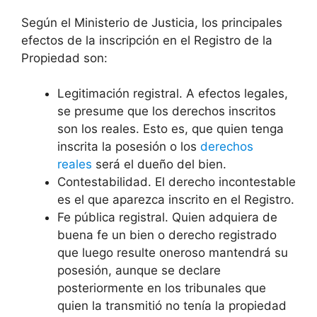
Según el Ministerio de Justicia, los principales
efectos de la inscripción en el Registro de la
Propiedad son:
Legitimación registral. A efectos legales,
se presume que los derechos inscritos
son los reales. Esto es, que quien tenga
inscrita la posesión o los
derechos
reales
será el dueño del bien.
Contestabilidad. El derecho incontestable
es el que aparezca inscrito en el Registro.
Fe pública registral. Quien adquiera de
buena fe un bien o derecho registrado
que luego resulte oneroso mantendrá su
posesión, aunque se declare
posteriormente en los tribunales que
quien la transmitió no tenía la propiedad