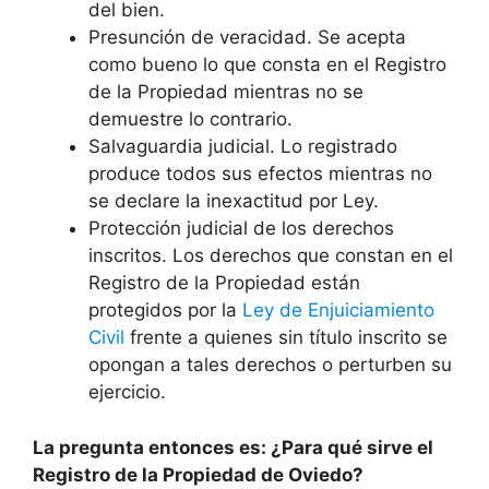
del bien.
Presunción de veracidad. Se acepta
como bueno lo que consta en el Registro
de la Propiedad mientras no se
demuestre lo contrario.
Salvaguardia judicial. Lo registrado
produce todos sus efectos mientras no
se declare la inexactitud por Ley.
Protección judicial de los derechos
inscritos. Los derechos que constan en el
Registro de la Propiedad están
protegidos por la
Ley de Enjuiciamiento
Civil
frente a quienes sin título inscrito se
opongan a tales derechos o perturben su
ejercicio.
La pregunta entonces es: ¿Para qué sirve el
Registro de la Propiedad de Oviedo?