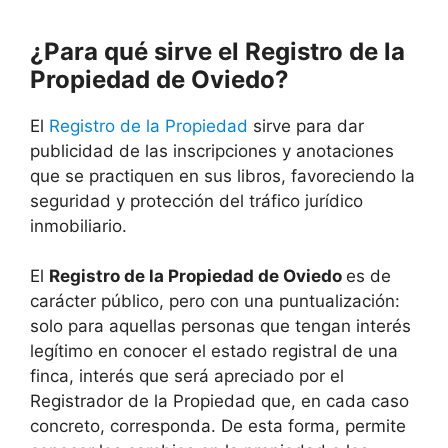
¿Para qué sirve el Registro de la
Propiedad de Oviedo?
El
Registro de la Propiedad
sirve para dar
publicidad de las inscripciones y anotaciones
que se practiquen en sus libros, favoreciendo la
seguridad y protección del tráfico jurídico
inmobiliario.
El
Registro de la Propiedad de Oviedo
es de
carácter público, pero con una puntualización:
solo para aquellas personas que tengan interés
legítimo en conocer el estado registral de una
finca, interés que será apreciado por el
Registrador de la Propiedad que, en cada caso
concreto, corresponda. De esta forma, permite