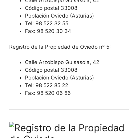
Calle Arzobispo Guisasola, 42
Código postal 33008
Población Oviedo (Asturias)
Tel: 98 522 32 55
Fax: 98 520 30 34
Registro de la Propiedad de Oviedo nº 5:
Calle Arzobispo Guisasola, 42
Código postal 33008
Población Oviedo (Asturias)
Tel: 98 522 85 22
Fax: 98 520 06 86