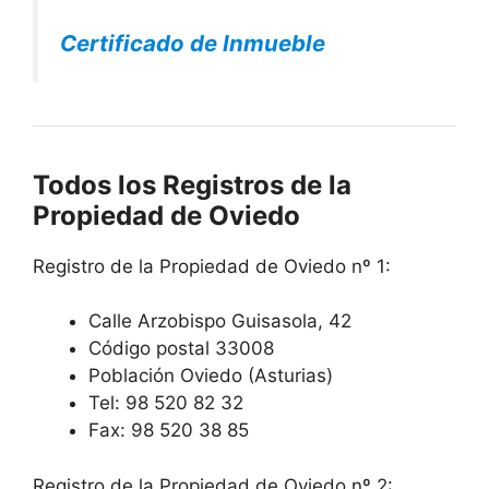
Certificado de Inmueble
Todos los Registros de la
Propiedad de Oviedo
Registro de la Propiedad de Oviedo nº 1:
Calle Arzobispo Guisasola, 42
Código postal 33008
Población Oviedo (Asturias)
Tel: 98 520 82 32
Fax: 98 520 38 85
Registro de la Propiedad de Oviedo nº 2: