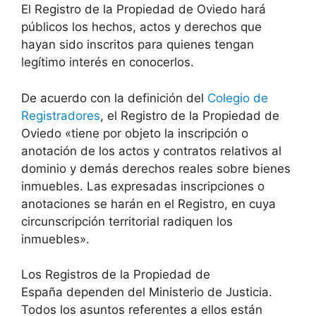
El Registro de la Propiedad de Oviedo hará
públicos los hechos, actos y derechos que
hayan sido inscritos para quienes tengan
legítimo interés en conocerlos.
De acuerdo con la definición del
Colegio de
Registradores
, el Registro de la Propiedad de
Oviedo «tiene por objeto la inscripción o
anotación de los actos y contratos relativos al
dominio y demás derechos reales sobre bienes
inmuebles. Las expresadas inscripciones o
anotaciones se harán en el Registro, en cuya
circunscripción territorial radiquen los
inmuebles».
Los Registros de la Propiedad de
España dependen del Ministerio de Justicia.
Todos los asuntos referentes a ellos están