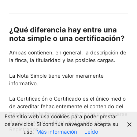
¿Qué diferencia hay entre una
nota simple o una certificación?
Ambas contienen, en general, la descripción de
la finca, la titularidad y las posibles cargas.
La Nota Simple tiene valor meramente
informativo.
La Certificación o Certificado es el único medio
de acreditar fehacientemente el contenido del
Registro de la Propiedad de Osuna y, al tratarse
Este sitio web usa cookies para poder prestar
de documento público, va firmada por el
los servicios. Si continúa navegando acepta su
Registrador.
uso.
Más información
Leído