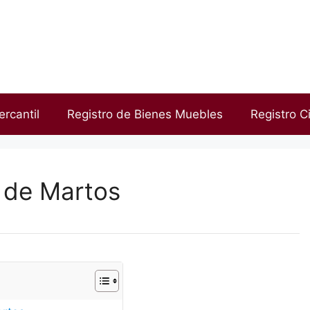
ercantil
Registro de Bienes Muebles
Registro Ci
d de Martos