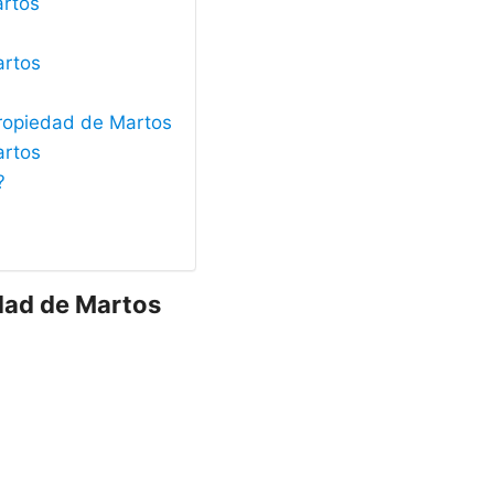
artos
artos
Propiedad de Martos
artos
?
edad de Martos