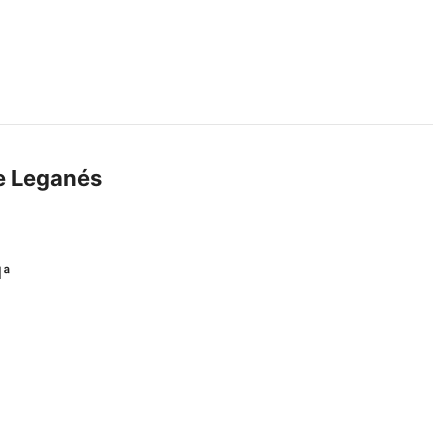
de Leganés
1ª