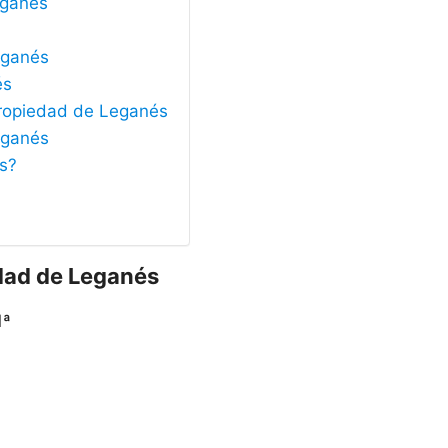
eganés
eganés
és
 Propiedad de Leganés
eganés
és?
edad de Leganés
1ª