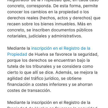
concreto, corresponda. De esta forma, permite
conocer los cambios en la propiedad o los
derechos reales (hechos, actos y derechos) que
recaen sobre los bienes inmuebles. Más en
concreto, se inscriben documentos públicos
notariales, judiciales y administrativos.
Mediante la
inscripción en el Registro de la
Propiedad
de Huelva se favorece la seguridad,
porque los derechos se encuentran bajo la
tutela de los tribunales y se considera como
cierto lo que allí se dice. Además, se mejora la
agilidad del tráfico jurídico, se obtiene
financiación a costes inferiores y se ahorran
costes de transacción.
Mediante la inscripción en el Registro de la