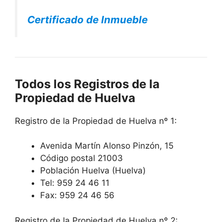
Certificado de Inmueble
Todos los Registros de la
Propiedad de Huelva
Registro de la Propiedad de Huelva nº 1:
Avenida Martín Alonso Pinzón, 15
Código postal 21003
Población Huelva (Huelva)
Tel: 959 24 46 11
Fax: 959 24 46 56
Registro de la Propiedad de Huelva nº 2: