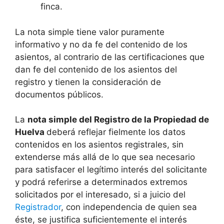
finca.
La nota simple tiene valor puramente
informativo y no da fe del contenido de los
asientos, al contrario de las certificaciones que
dan fe del contenido de los asientos del
registro y tienen la consideración de
documentos públicos.
La
nota simple del Registro de la Propiedad de
Huelva
deberá reflejar fielmente los datos
contenidos en los asientos registrales, sin
extenderse más allá de lo que sea necesario
para satisfacer el legítimo interés del solicitante
y podrá referirse a determinados extremos
solicitados por el interesado, si a juicio del
Registrador
, con independencia de quien sea
éste, se justifica suficientemente el interés