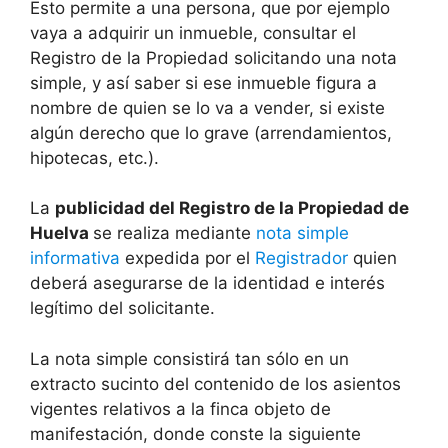
Esto permite a una persona, que por ejemplo
vaya a adquirir un inmueble, consultar el
Registro de la Propiedad solicitando una nota
simple, y así saber si ese inmueble figura a
nombre de quien se lo va a vender, si existe
algún derecho que lo grave (arrendamientos,
hipotecas, etc.).
La
publicidad del Registro de la Propiedad de
Huelva
se realiza mediante
nota simple
informativa
expedida por el
Registrador
quien
deberá asegurarse de la identidad e interés
legítimo del solicitante.
La nota simple consistirá tan sólo en un
extracto sucinto del contenido de los asientos
vigentes relativos a la finca objeto de
manifestación, donde conste la siguiente