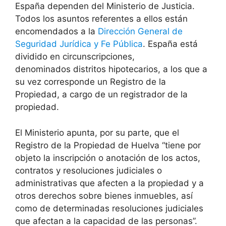
España dependen del Ministerio de Justicia.
Todos los asuntos referentes a ellos están
encomendados a la
Dirección General de
Seguridad Jurídica y Fe Pública
. España está
dividido en circunscripciones,
denominados distritos hipotecarios, a los que a
su vez corresponde un Registro de la
Propiedad, a cargo de un registrador de la
propiedad.
El Ministerio apunta, por su parte, que el
Registro de la Propiedad de Huelva “tiene por
objeto la inscripción o anotación de los actos,
contratos y resoluciones judiciales o
administrativas que afecten a la propiedad y a
otros derechos sobre bienes inmuebles, así
como de determinadas resoluciones judiciales
que afectan a la capacidad de las personas”.