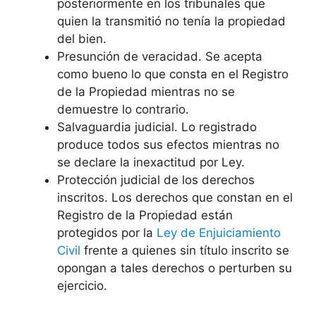
posteriormente en los tribunales que
quien la transmitió no tenía la propiedad
del bien.
Presunción de veracidad. Se acepta
como bueno lo que consta en el Registro
de la Propiedad mientras no se
demuestre lo contrario.
Salvaguardia judicial. Lo registrado
produce todos sus efectos mientras no
se declare la inexactitud por Ley.
Protección judicial de los derechos
inscritos. Los derechos que constan en el
Registro de la Propiedad están
protegidos por la
Ley de Enjuiciamiento
Civil
frente a quienes sin título inscrito se
opongan a tales derechos o perturben su
ejercicio.