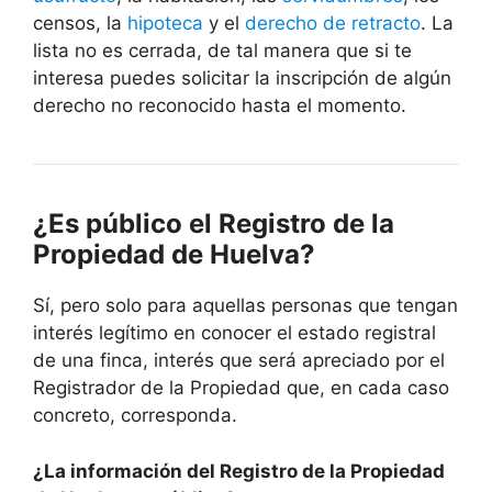
censos, la
hipoteca
y el
derecho de retracto
. La
lista no es cerrada, de tal manera que si te
interesa puedes solicitar la inscripción de algún
derecho no reconocido hasta el momento.
¿Es público el Registro de la
Propiedad de Huelva?
Sí, pero solo para aquellas personas que tengan
interés legítimo en conocer el estado registral
de una finca, interés que será apreciado por el
Registrador de la Propiedad que, en cada caso
concreto, corresponda.
¿La información del Registro de la Propiedad