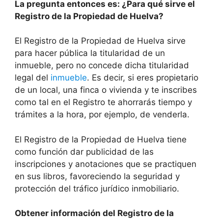
La pregunta entonces es: ¿Para qué sirve el
Registro de la Propiedad de Huelva?
El Registro de la Propiedad de Huelva sirve
para hacer pública la titularidad de un
inmueble, pero no concede dicha titularidad
legal del
inmueble
. Es decir, si eres propietario
de un local, una finca o vivienda y te inscribes
como tal en el Registro te ahorrarás tiempo y
trámites a la hora, por ejemplo, de venderla.
El Registro de la Propiedad de Huelva tiene
como función dar publicidad de las
inscripciones y anotaciones que se practiquen
en sus libros, favoreciendo la seguridad y
protección del tráfico jurídico inmobiliario.
Obtener información del Registro de la