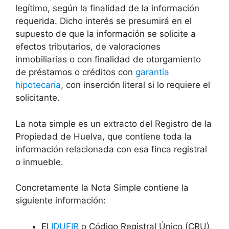
legítimo, según la finalidad de la información
requerida. Dicho interés se presumirá en el
supuesto de que la información se solicite a
efectos tributarios, de valoraciones
inmobiliarias o con finalidad de otorgamiento
de préstamos o créditos con
garantía
hipotecaria
, con inserción literal si lo requiere el
solicitante.
La nota simple es un extracto del Registro de la
Propiedad de Huelva, que contiene toda la
información relacionada con esa finca registral
o inmueble.
Concretamente la Nota Simple contiene la
siguiente información:
El
IDUFIR
o Código Registral Único (CRU),