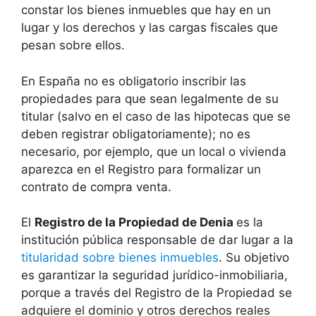
constar los bienes inmuebles que hay en un
lugar y los derechos y las cargas fiscales que
pesan sobre ellos.
En España no es obligatorio inscribir las
propiedades para que sean legalmente de su
titular (salvo en el caso de las hipotecas que se
deben registrar obligatoriamente); no es
necesario, por ejemplo, que un local o vivienda
aparezca en el Registro para formalizar un
contrato de compra venta.
El
Registro de la Propiedad de Denia
es la
institución pública responsable de dar lugar a la
titularidad sobre bienes inmuebles
. Su objetivo
es garantizar la seguridad jurídico-inmobiliaria,
porque a través del Registro de la Propiedad se
adquiere el dominio y otros derechos reales