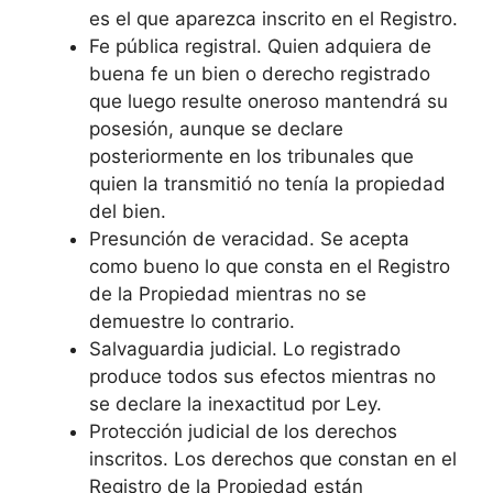
es el que aparezca inscrito en el Registro.
Fe pública registral. Quien adquiera de
buena fe un bien o derecho registrado
que luego resulte oneroso mantendrá su
posesión, aunque se declare
posteriormente en los tribunales que
quien la transmitió no tenía la propiedad
del bien.
Presunción de veracidad. Se acepta
como bueno lo que consta en el Registro
de la Propiedad mientras no se
demuestre lo contrario.
Salvaguardia judicial. Lo registrado
produce todos sus efectos mientras no
se declare la inexactitud por Ley.
Protección judicial de los derechos
inscritos. Los derechos que constan en el
Registro de la Propiedad están