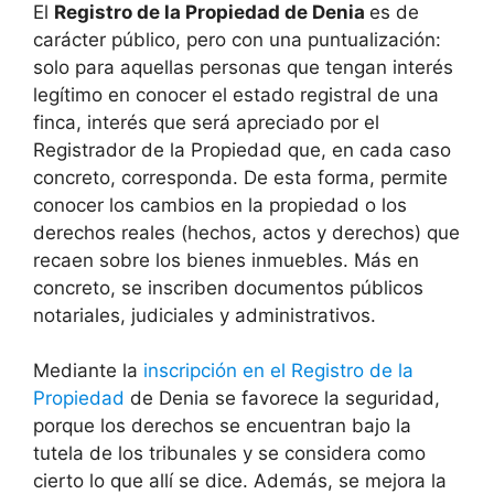
El
Registro de la Propiedad de Denia
es de
carácter público, pero con una puntualización:
solo para aquellas personas que tengan interés
legítimo en conocer el estado registral de una
finca, interés que será apreciado por el
Registrador de la Propiedad que, en cada caso
concreto, corresponda. De esta forma, permite
conocer los cambios en la propiedad o los
derechos reales (hechos, actos y derechos) que
recaen sobre los bienes inmuebles. Más en
concreto, se inscriben documentos públicos
notariales, judiciales y administrativos.
Mediante la
inscripción en el Registro de la
Propiedad
de Denia se favorece la seguridad,
porque los derechos se encuentran bajo la
tutela de los tribunales y se considera como
cierto lo que allí se dice. Además, se mejora la