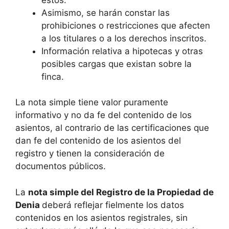
Asimismo, se harán constar las
prohibiciones o restricciones que afecten
a los titulares o a los derechos inscritos.
Información relativa a hipotecas y otras
posibles cargas que existan sobre la
finca.
La nota simple tiene valor puramente
informativo y no da fe del contenido de los
asientos, al contrario de las certificaciones que
dan fe del contenido de los asientos del
registro y tienen la consideración de
documentos públicos.
La
nota simple del Registro de la Propiedad de
Denia
deberá reflejar fielmente los datos
contenidos en los asientos registrales, sin