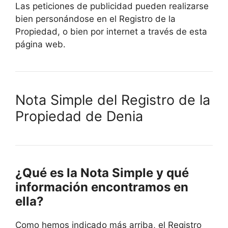
Las peticiones de publicidad pueden realizarse
bien personándose en el Registro de la
Propiedad, o bien por internet a través de esta
página web.
Nota Simple del Registro de la
Propiedad de Denia
¿Qué es la Nota Simple y qué
información encontramos en
ella?
Como hemos indicado más arriba, el Registro