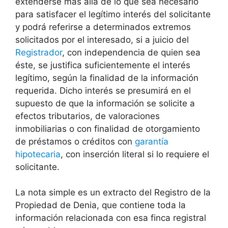
extenderse más allá de lo que sea necesario
para satisfacer el legítimo interés del solicitante
y podrá referirse a determinados extremos
solicitados por el interesado, si a juicio del
Registrador
, con independencia de quien sea
éste, se justifica suficientemente el interés
legítimo, según la finalidad de la información
requerida. Dicho interés se presumirá en el
supuesto de que la información se solicite a
efectos tributarios, de valoraciones
inmobiliarias o con finalidad de otorgamiento
de préstamos o créditos con
garantía
hipotecaria
, con inserción literal si lo requiere el
solicitante.
La nota simple es un extracto del Registro de la
Propiedad de Denia, que contiene toda la
información relacionada con esa finca registral