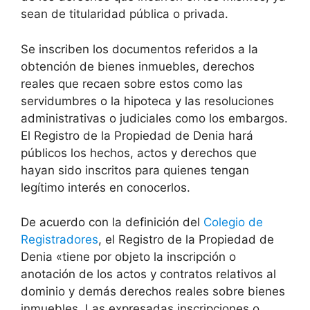
sean de titularidad pública o privada.
Se inscriben los documentos referidos a la
obtención de bienes inmuebles, derechos
reales que recaen sobre estos como las
servidumbres o la hipoteca y las resoluciones
administrativas o judiciales como los embargos.
El Registro de la Propiedad de Denia hará
públicos los hechos, actos y derechos que
hayan sido inscritos para quienes tengan
legítimo interés en conocerlos.
De acuerdo con la definición del
Colegio de
Registradores
, el Registro de la Propiedad de
Denia «tiene por objeto la inscripción o
anotación de los actos y contratos relativos al
dominio y demás derechos reales sobre bienes
inmuebles. Las expresadas inscripciones o