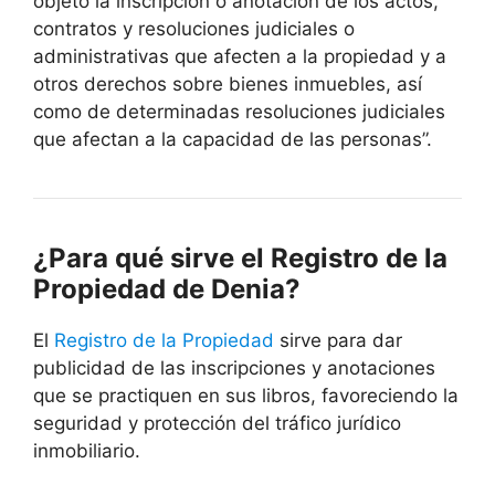
objeto la inscripción o anotación de los actos,
contratos y resoluciones judiciales o
administrativas que afecten a la propiedad y a
otros derechos sobre bienes inmuebles, así
como de determinadas resoluciones judiciales
que afectan a la capacidad de las personas”.
¿Para qué sirve el Registro de la
Propiedad de Denia?
El
Registro de la Propiedad
sirve para dar
publicidad de las inscripciones y anotaciones
que se practiquen en sus libros, favoreciendo la
seguridad y protección del tráfico jurídico
inmobiliario.