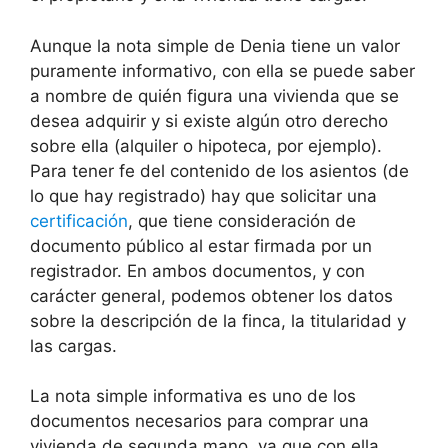
Aunque la nota simple de Denia tiene un valor
puramente informativo, con ella se puede saber
a nombre de quién figura una vivienda que se
desea adquirir y si existe algún otro derecho
sobre ella (alquiler o hipoteca, por ejemplo).
Para tener fe del contenido de los asientos (de
lo que hay registrado) hay que solicitar una
certificación
, que tiene consideración de
documento público al estar firmada por un
registrador. En ambos documentos, y con
carácter general, podemos obtener los datos
sobre la descripción de la finca, la titularidad y
las cargas.
La nota simple informativa es uno de los
documentos necesarios para comprar una
vivienda de segunda mano, ya que con ella