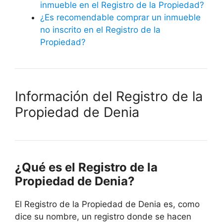
inmueble en el Registro de la Propiedad?
¿Es recomendable comprar un inmueble
no inscrito en el Registro de la
Propiedad?
Información del Registro de la
Propiedad de Denia
¿Qué es el Registro de la
Propiedad de Denia?
El Registro de la Propiedad de Denia es, como
dice su nombre, un registro donde se hacen