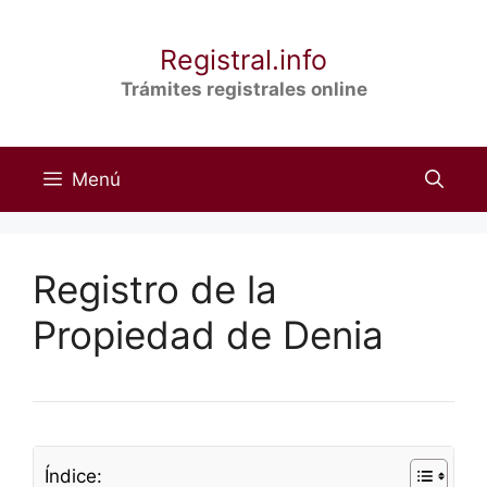
Saltar
al
Registral.info
contenido
Trámites registrales online
Menú
Registro de la
Propiedad de Denia
Índice: