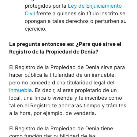
protegidos por la
Ley de Enjuiciamiento
Civil
frente a quienes sin título inscrito se
opongan a tales derechos o perturben su
ejercicio.
La pregunta entonces es: ¿Para qué sirve el
Registro de la Propiedad de Denia?
El Registro de la Propiedad de Denia sirve para
hacer pública la titularidad de un inmueble,
pero no concede dicha titularidad legal del
inmueble
. Es decir, si eres propietario de un
local, una finca o vivienda y te inscribes como
tal en el Registro te ahorrarás tiempo y trámites
a la hora, por ejemplo, de venderla.
El Registro de la Propiedad de Denia tiene
como función dar publicidad de las