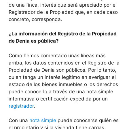
de una finca, interés que será apreciado por el
Registrador de la Propiedad que, en cada caso
concreto, corresponda.
¿La información del Registro de la Propiedad
de Denia es pública?
Como hemos comentado unas líneas más
arriba, los datos contenidos en el Registro de la
Propiedad de Denia son públicos. Por lo tanto,
quien tenga un interés legítimo en averiguar el
estado de los bienes inmuebles o los derechos
puede conocerlo a través de una nota simple
informativa o certificación expedida por un
registrador
.
Con una
nota simple
puede conocerse quién es
el propietario y si la vivienda tiene cargas.