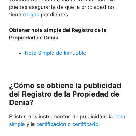
puedes asegurarte de que la propiedad no
tiene
cargas
pendientes.
Obtener nota simple del Registro de la
Propiedad de Denia
Nota Simple de Inmueble
¿Cómo se obtiene la publicidad
del Registro de la Propiedad de
Denia?
Existen dos instrumentos de publicidad: la
nota
simple
y la
certificación o certificado
.