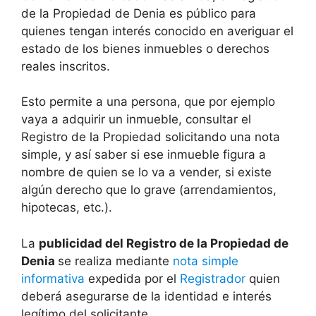
de la Propiedad de Denia es público para
quienes tengan interés conocido en averiguar el
estado de los bienes inmuebles o derechos
reales inscritos.
Esto permite a una persona, que por ejemplo
vaya a adquirir un inmueble, consultar el
Registro de la Propiedad solicitando una nota
simple, y así saber si ese inmueble figura a
nombre de quien se lo va a vender, si existe
algún derecho que lo grave (arrendamientos,
hipotecas, etc.).
La
publicidad del Registro de la Propiedad de
Denia
se realiza mediante
nota simple
informativa
expedida por el
Registrador
quien
deberá asegurarse de la identidad e interés
legítimo del solicitante.