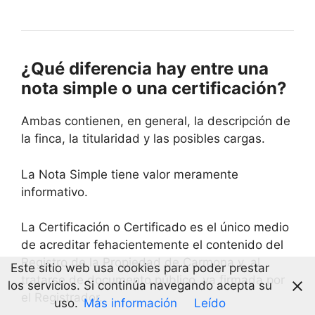
¿Qué diferencia hay entre una
nota simple o una certificación?
Ambas contienen, en general, la descripción de
la finca, la titularidad y las posibles cargas.
La Nota Simple tiene valor meramente
informativo.
La Certificación o Certificado es el único medio
de acreditar fehacientemente el contenido del
Registro de la Propiedad de Carmona y, al
Este sitio web usa cookies para poder prestar
tratarse de documento público, va firmada por
los servicios. Si continúa navegando acepta su
el Registrador.
uso.
Más información
Leído