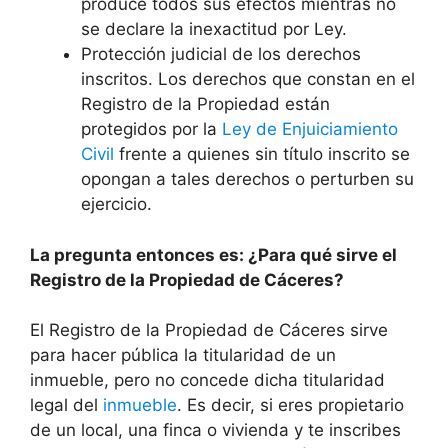
produce todos sus efectos mientras no
se declare la inexactitud por Ley.
Protección judicial de los derechos
inscritos. Los derechos que constan en el
Registro de la Propiedad están
protegidos por la
Ley de Enjuiciamiento
Civil
frente a quienes sin título inscrito se
opongan a tales derechos o perturben su
ejercicio.
La pregunta entonces es: ¿Para qué sirve el
Registro de la Propiedad de Cáceres?
El Registro de la Propiedad de Cáceres sirve
para hacer pública la titularidad de un
inmueble, pero no concede dicha titularidad
legal del
inmueble
. Es decir, si eres propietario
de un local, una finca o vivienda y te inscribes