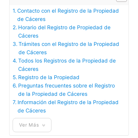
Contacto con el Registro de la Propiedad
de Cáceres
Horario del Registro de Propiedad de
Cáceres
Trámites con el Registro de la Propiedad
de Cáceres
Todos los Registros de la Propiedad de
Cáceres
Registro de la Propiedad
Preguntas frecuentes sobre el Registro
de la Propiedad de Cáceres
Información del Registro de la Propiedad
de Cáceres
Ver Más