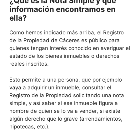
¿Qué es la Nota Simple y qué
información encontramos en
ella?
Como hemos indicado más arriba, el Registro
de la Propiedad de Cáceres es público para
quienes tengan interés conocido en averiguar el
estado de los bienes inmuebles o derechos
reales inscritos.
Esto permite a una persona, que por ejemplo
vaya a adquirir un inmueble, consultar el
Registro de la Propiedad solicitando una nota
simple, y así saber si ese inmueble figura a
nombre de quien se lo va a vender, si existe
algún derecho que lo grave (arrendamientos,
hipotecas, etc.).