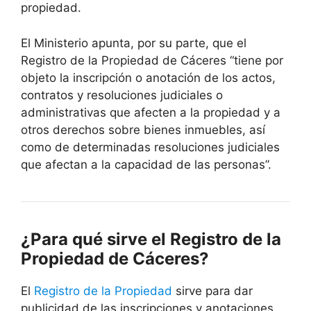
propiedad.
El Ministerio apunta, por su parte, que el
Registro de la Propiedad de Cáceres “tiene por
objeto la inscripción o anotación de los actos,
contratos y resoluciones judiciales o
administrativas que afecten a la propiedad y a
otros derechos sobre bienes inmuebles, así
como de determinadas resoluciones judiciales
que afectan a la capacidad de las personas”.
¿Para qué sirve el Registro de la
Propiedad de Cáceres?
El
Registro de la Propiedad
sirve para dar
publicidad de las inscripciones y anotaciones