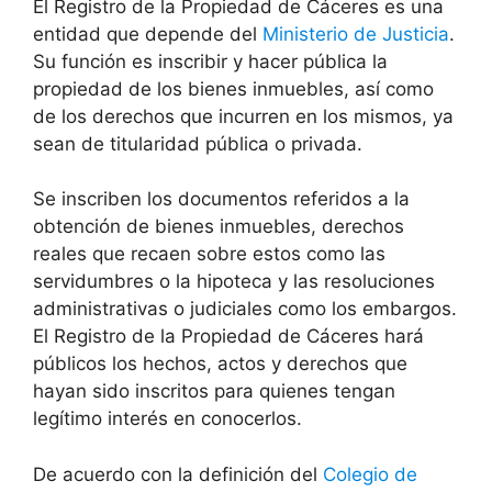
El Registro de la Propiedad de Cáceres es una
entidad que depende del
Ministerio de Justicia
.
Su función es inscribir y hacer pública la
propiedad de los bienes inmuebles, así como
de los derechos que incurren en los mismos, ya
sean de titularidad pública o privada.
Se inscriben los documentos referidos a la
obtención de bienes inmuebles, derechos
reales que recaen sobre estos como las
servidumbres o la hipoteca y las resoluciones
administrativas o judiciales como los embargos.
El Registro de la Propiedad de Cáceres hará
públicos los hechos, actos y derechos que
hayan sido inscritos para quienes tengan
legítimo interés en conocerlos.
De acuerdo con la definición del
Colegio de