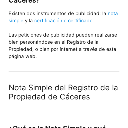
Cáceres?
Existen dos instrumentos de publicidad: la
nota
simple
y la
certificación o certificado
.
Las peticiones de publicidad pueden realizarse
bien personándose en el Registro de la
Propiedad, o bien por internet a través de esta
página web.
Nota Simple del Registro de la
Propiedad de Cáceres