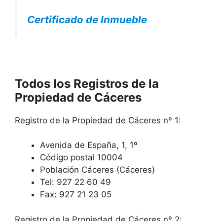
Certificado de Inmueble
Todos los Registros de la
Propiedad de Cáceres
Registro de la Propiedad de Cáceres nº 1:
Avenida de España, 1, 1º
Código postal 10004
Población Cáceres (Cáceres)
Tel: 927 22 60 49
Fax: 927 21 23 05
Registro de la Propiedad de Cáceres nº 2: