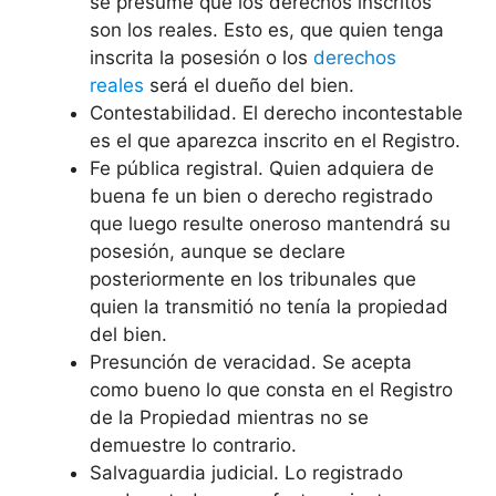
se presume que los derechos inscritos
son los reales. Esto es, que quien tenga
inscrita la posesión o los
derechos
reales
será el dueño del bien.
Contestabilidad. El derecho incontestable
es el que aparezca inscrito en el Registro.
Fe pública registral. Quien adquiera de
buena fe un bien o derecho registrado
que luego resulte oneroso mantendrá su
posesión, aunque se declare
posteriormente en los tribunales que
quien la transmitió no tenía la propiedad
del bien.
Presunción de veracidad. Se acepta
como bueno lo que consta en el Registro
de la Propiedad mientras no se
demuestre lo contrario.
Salvaguardia judicial. Lo registrado