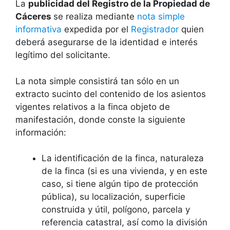
La
publicidad del Registro de la Propiedad de
Cáceres
se realiza mediante
nota simple
informativa
expedida por el
Registrador
quien
deberá asegurarse de la identidad e interés
legítimo del solicitante.
La nota simple consistirá tan sólo en un
extracto sucinto del contenido de los asientos
vigentes relativos a la finca objeto de
manifestación, donde conste la siguiente
información:
La identificación de la finca, naturaleza
de la finca (si es una vivienda, y en este
caso, si tiene algún tipo de protección
pública), su localización, superficie
construida y útil, polígono, parcela y
referencia catastral, así como la división