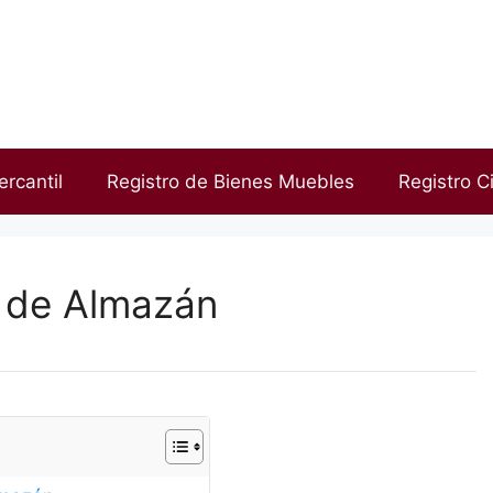
ercantil
Registro de Bienes Muebles
Registro Ci
d de Almazán