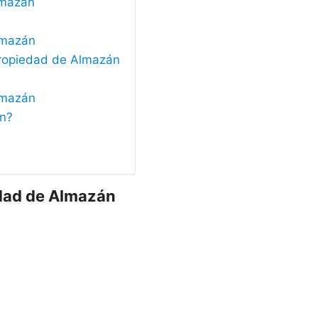
lmazán
Almazán
 Propiedad de Almazán
lmazán
án?
edad de Almazán