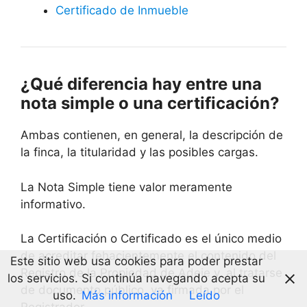
Certificado de Inmueble
¿Qué diferencia hay entre una
nota simple o una certificación?
Ambas contienen, en general, la descripción de
la finca, la titularidad y las posibles cargas.
La Nota Simple tiene valor meramente
informativo.
La Certificación o Certificado es el único medio
de acreditar fehacientemente el contenido del
Este sitio web usa cookies para poder prestar
Registro de la Propiedad de Adeje y, al tratarse
los servicios. Si continúa navegando acepta su
de documento público, va firmada por el
uso.
Más información
Leído