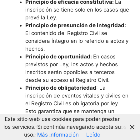
Principio de eficacia constitutiva:
La
inscripción se tiene solo en los casos que
prevé la Ley.
Principio de presunción de integridad:
El contenido del Registro Civil se
considera íntegro en lo referido a actos y
hechos.
Principio de oportunidad:
En casos
previstos por Ley, los actos y hechos
inscritos serán oponibles a terceros
desde su acceso al Registro Civil.
Principio de obligatoriedad
: La
inscripción de eventos vitales y civiles en
el Registro Civil es obligatoria por ley.
Esto garantiza que se mantenga un
Este sitio web usa cookies para poder prestar
registro completo y preciso de los
los servicios. Si continúa navegando acepta su
eventos como nacimientos, matrimonios
uso.
Más información
Leído
y defunciones.