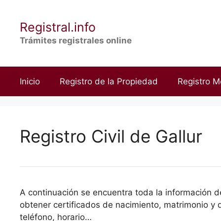
Saltar
al
Registral.info
contenido
Trámites registrales online
Inicio
Registro de la Propiedad
Registro M
Registro Civil de Gallur
A continuación se encuentra toda la información del
obtener certificados de nacimiento, matrimonio y d
teléfono, horario…