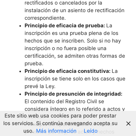
rectificados o cancelados por la
instalación de un asiento de rectificación
correspondiente.
Principio de eficacia de prueba:
La
inscripción es una prueba plena de los
hechos que se inscriben. Solo si no hay
inscripción o no fuera posible una
certificación, se admiten otras formas de
prueba.
Principio de eficacia constitutiva:
La
inscripción se tiene solo en los casos que
prevé la Ley.
Principio de presunción de integridad:
El contenido del Registro Civil se
considera íntegro en lo referido a actos y
Este sitio web usa cookies para poder prestar
hechos.
los servicios. Si continúa navegando acepta su
Principio de oportunidad:
En casos
uso.
Más información
Leído
previstos por Ley, los actos y hechos