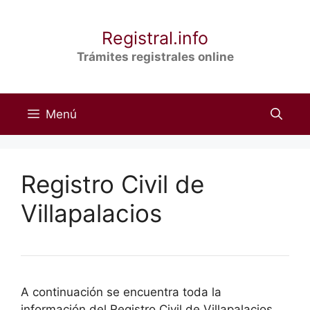
Saltar
al
Registral.info
contenido
Trámites registrales online
Menú
Registro Civil de
Villapalacios
A continuación se encuentra toda la
información del Registro Civil de Villapalacios,