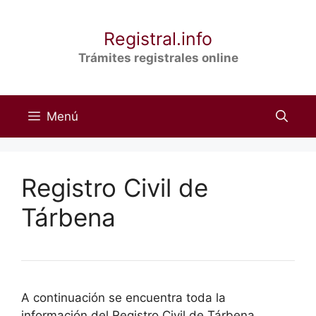
Saltar
al
Registral.info
contenido
Trámites registrales online
Menú
Registro Civil de
Tárbena
A continuación se encuentra toda la
información del Registro Civil de Tárbena,