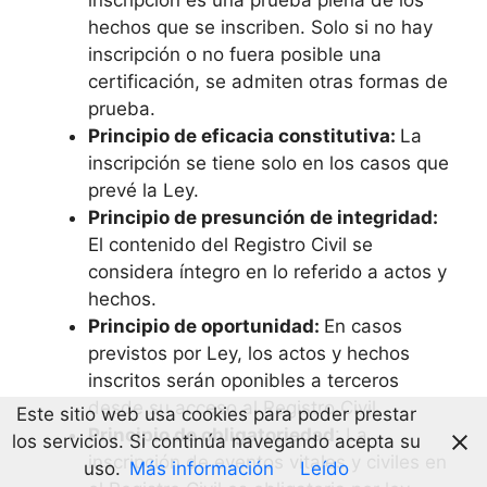
inscripción es una prueba plena de los
hechos que se inscriben. Solo si no hay
inscripción o no fuera posible una
certificación, se admiten otras formas de
prueba.
Principio de eficacia constitutiva:
La
inscripción se tiene solo en los casos que
prevé la Ley.
Principio de presunción de integridad:
El contenido del Registro Civil se
considera íntegro en lo referido a actos y
hechos.
Principio de oportunidad:
En casos
previstos por Ley, los actos y hechos
inscritos serán oponibles a terceros
desde su acceso al Registro Civil.
Este sitio web usa cookies para poder prestar
Principio de obligatoriedad
: La
los servicios. Si continúa navegando acepta su
inscripción de eventos vitales y civiles en
uso.
Más información
Leído