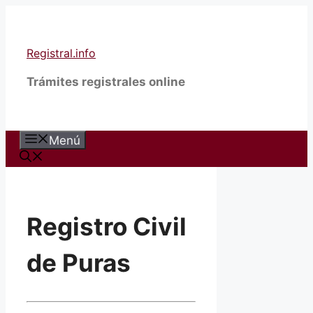
Saltar
al
contenido
Registral.info
Trámites registrales online
Menú
Registro Civil
de Puras