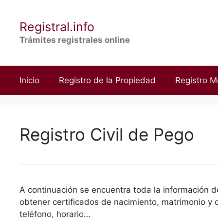
Saltar
al
Registral.info
contenido
Trámites registrales online
Inicio
Registro de la Propiedad
Registro M
Registro Civil de Pego
A continuación se encuentra toda la información de
obtener certificados de nacimiento, matrimonio y d
teléfono, horario…