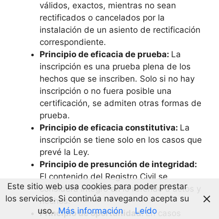
válidos, exactos, mientras no sean
rectificados o cancelados por la
instalación de un asiento de rectificación
correspondiente.
Principio de eficacia de prueba:
La
inscripción es una prueba plena de los
hechos que se inscriben. Solo si no hay
inscripción o no fuera posible una
certificación, se admiten otras formas de
prueba.
Principio de eficacia constitutiva:
La
inscripción se tiene solo en los casos que
prevé la Ley.
Principio de presunción de integridad:
El contenido del Registro Civil se
Este sitio web usa cookies para poder prestar
considera íntegro en lo referido a actos y
los servicios. Si continúa navegando acepta su
hechos.
uso.
Más información
Leído
Principio de oportunidad:
En casos