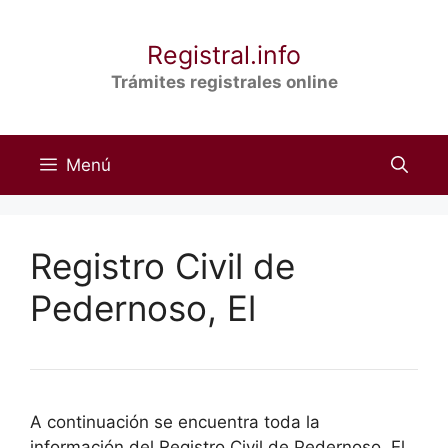
Saltar
al
Registral.info
contenido
Trámites registrales online
Menú
Registro Civil de
Pedernoso, El
A continuación se encuentra toda la
información del Registro Civil de Pedernoso, El,