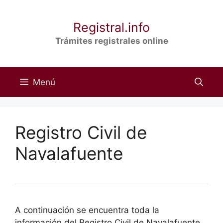
Saltar
al
Registral.info
contenido
Trámites registrales online
Menú
Registro Civil de
Navalafuente
A continuación se encuentra toda la
información del Registro Civil de Navalafuente,