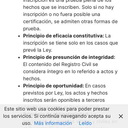
inscripción es una prueba plena de los
hechos que se inscriben. Solo si no hay
inscripción o no fuera posible una
certificación, se admiten otras formas de
prueba.
Principio de eficacia constitutiva:
La
inscripción se tiene solo en los casos que
prevé la Ley.
Principio de presunción de integridad:
El contenido del Registro Civil se
considera íntegro en lo referido a actos y
hechos.
Principio de oportunidad:
En casos
previstos por Ley, los actos y hechos
inscritos serán oponibles a terceros
desde su acceso al Registro Civil.
Este sitio web usa cookies para poder prestar
Principio de obligatoriedad
: La
los servicios. Si continúa navegando acepta su
inscripción de eventos vitales y civiles en
uso.
Más información
Leído