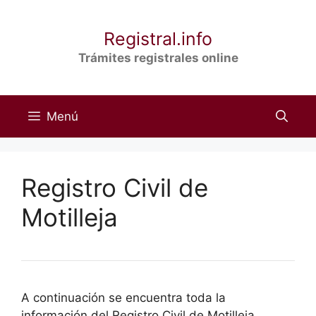
Saltar
al
Registral.info
contenido
Trámites registrales online
Menú
Registro Civil de
Motilleja
A continuación se encuentra toda la
información del Registro Civil de Motilleja,