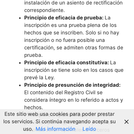
instalación de un asiento de rectificación
correspondiente.
Principio de eficacia de prueba:
La
inscripción es una prueba plena de los
hechos que se inscriben. Solo si no hay
inscripción o no fuera posible una
certificación, se admiten otras formas de
prueba.
Principio de eficacia constitutiva:
La
inscripción se tiene solo en los casos que
prevé la Ley.
Principio de presunción de integridad:
El contenido del Registro Civil se
considera íntegro en lo referido a actos y
hechos.
Este sitio web usa cookies para poder prestar
Principio de oportunidad:
En casos
los servicios. Si continúa navegando acepta su
previstos por Ley, los actos y hechos
uso.
Más información
Leído
inscritos serán oponibles a terceros