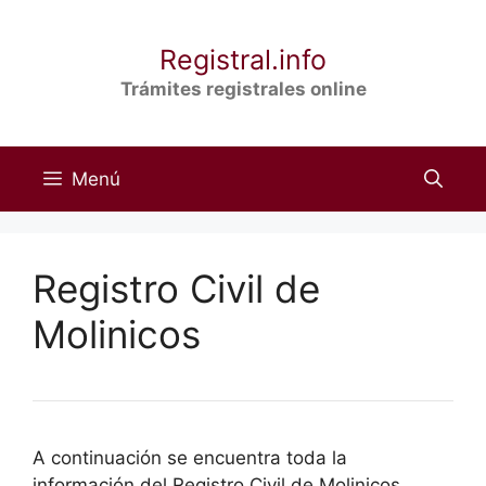
Saltar
al
Registral.info
contenido
Trámites registrales online
Menú
Registro Civil de
Molinicos
A continuación se encuentra toda la
información del Registro Civil de Molinicos,