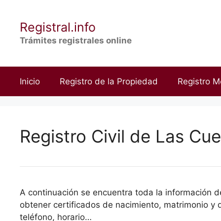
Saltar
al
Registral.info
contenido
Trámites registrales online
Inicio
Registro de la Propiedad
Registro M
Registro Civil de Las Cue
A continuación se encuentra toda la información del
obtener certificados de nacimiento, matrimonio y d
teléfono, horario…