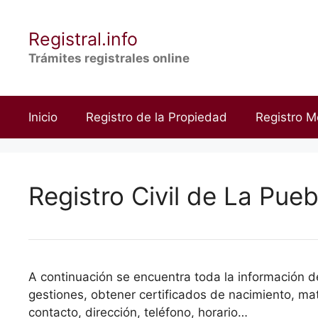
Saltar
al
Registral.info
contenido
Trámites registrales online
Inicio
Registro de la Propiedad
Registro M
Registro Civil de La Pueb
A continuación se encuentra toda la información de
gestiones, obtener certificados de nacimiento, mat
contacto, dirección, teléfono, horario…