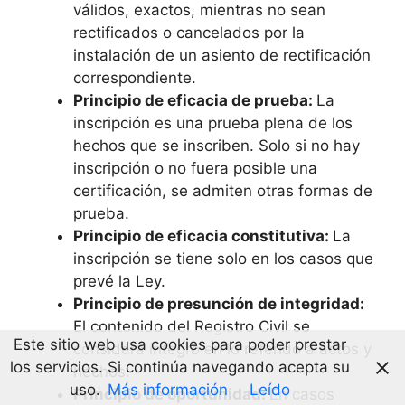
válidos, exactos, mientras no sean
rectificados o cancelados por la
instalación de un asiento de rectificación
correspondiente.
Principio de eficacia de prueba:
La
inscripción es una prueba plena de los
hechos que se inscriben. Solo si no hay
inscripción o no fuera posible una
certificación, se admiten otras formas de
prueba.
Principio de eficacia constitutiva:
La
inscripción se tiene solo en los casos que
prevé la Ley.
Principio de presunción de integridad:
El contenido del Registro Civil se
Este sitio web usa cookies para poder prestar
considera íntegro en lo referido a actos y
los servicios. Si continúa navegando acepta su
hechos.
uso.
Más información
Leído
Principio de oportunidad:
En casos