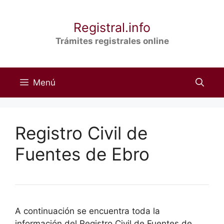
Saltar
al
Registral.info
contenido
Trámites registrales online
Menú
Registro Civil de
Fuentes de Ebro
A continuación se encuentra toda la
información del Registro Civil de Fuentes de