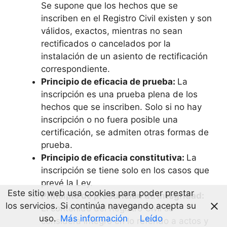
Se supone que los hechos que se
inscriben en el Registro Civil existen y son
válidos, exactos, mientras no sean
rectificados o cancelados por la
instalación de un asiento de rectificación
correspondiente.
Principio de eficacia de prueba:
La
inscripción es una prueba plena de los
hechos que se inscriben. Solo si no hay
inscripción o no fuera posible una
certificación, se admiten otras formas de
prueba.
Principio de eficacia constitutiva:
La
inscripción se tiene solo en los casos que
prevé la Ley.
Este sitio web usa cookies para poder prestar
Principio de presunción de integridad:
los servicios. Si continúa navegando acepta su
El contenido del Registro Civil se
uso.
Más información
Leído
considera íntegro en lo referido a actos y