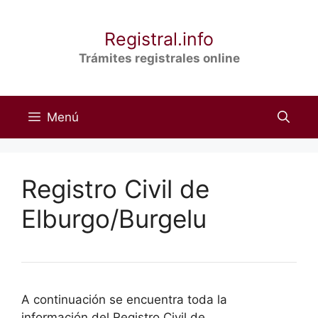
Saltar
al
Registral.info
contenido
Trámites registrales online
Menú
Registro Civil de
Elburgo/Burgelu
A continuación se encuentra toda la
información del Registro Civil de