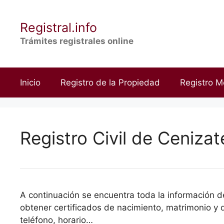
Saltar
al
Registral.info
contenido
Trámites registrales online
Inicio
Registro de la Propiedad
Registro M
Registro Civil de Cenizat
A continuación se encuentra toda la información del
obtener certificados de nacimiento, matrimonio y d
teléfono, horario…