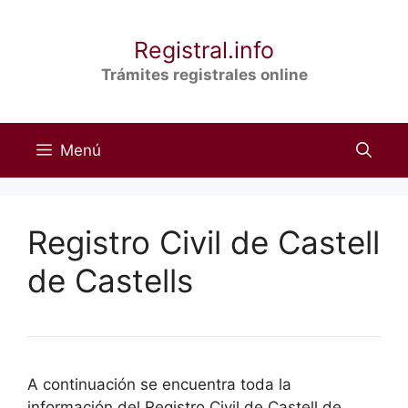
Saltar
al
Registral.info
contenido
Trámites registrales online
Menú
Registro Civil de Castell
de Castells
A continuación se encuentra toda la
información del Registro Civil de Castell de