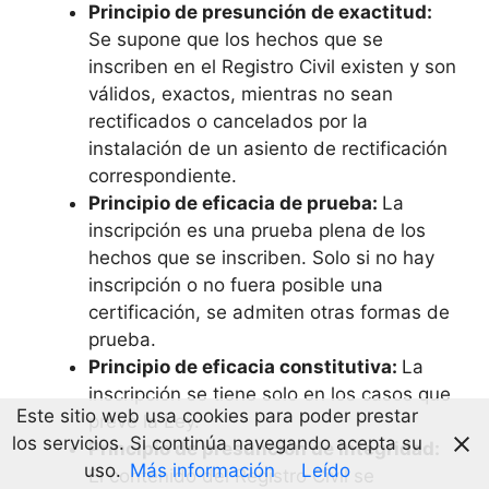
Principio de presunción de exactitud:
Se supone que los hechos que se
inscriben en el Registro Civil existen y son
válidos, exactos, mientras no sean
rectificados o cancelados por la
instalación de un asiento de rectificación
correspondiente.
Principio de eficacia de prueba:
La
inscripción es una prueba plena de los
hechos que se inscriben. Solo si no hay
inscripción o no fuera posible una
certificación, se admiten otras formas de
prueba.
Principio de eficacia constitutiva:
La
inscripción se tiene solo en los casos que
Este sitio web usa cookies para poder prestar
prevé la Ley.
los servicios. Si continúa navegando acepta su
Principio de presunción de integridad:
uso.
Más información
Leído
El contenido del Registro Civil se