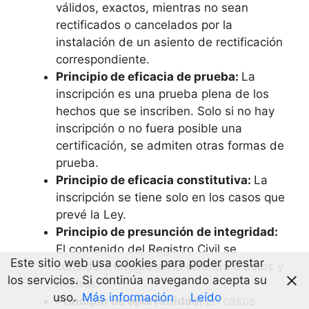
válidos, exactos, mientras no sean
rectificados o cancelados por la
instalación de un asiento de rectificación
correspondiente.
Principio de eficacia de prueba:
La
inscripción es una prueba plena de los
hechos que se inscriben. Solo si no hay
inscripción o no fuera posible una
certificación, se admiten otras formas de
prueba.
Principio de eficacia constitutiva:
La
inscripción se tiene solo en los casos que
prevé la Ley.
Principio de presunción de integridad:
El contenido del Registro Civil se
Este sitio web usa cookies para poder prestar
considera íntegro en lo referido a actos y
los servicios. Si continúa navegando acepta su
hechos.
uso.
Más información
Leído
Principio de oportunidad:
En casos