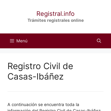
Saltar
al
Registral.info
contenido
Trámites registrales online
Menú
Registro Civil de
Casas-Ibáñez
A continuación se encuentra toda la
información del Registro Civil de Casas-Ibáñez,