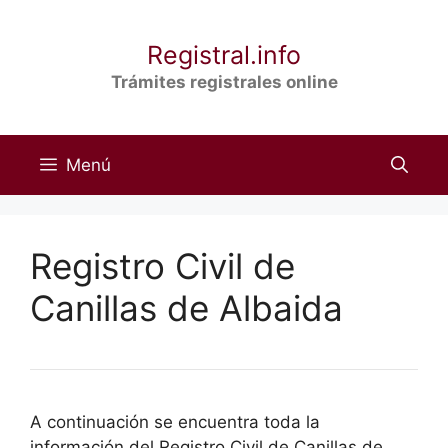
Saltar
al
Registral.info
contenido
Trámites registrales online
Menú
Registro Civil de
Canillas de Albaida
A continuación se encuentra toda la
información del Registro Civil de Canillas de