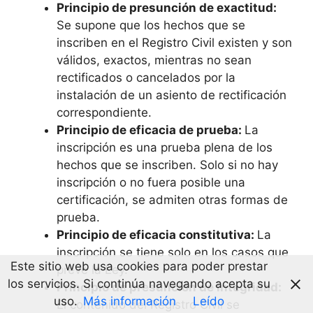
Principio de presunción de exactitud:
Se supone que los hechos que se
inscriben en el Registro Civil existen y son
válidos, exactos, mientras no sean
rectificados o cancelados por la
instalación de un asiento de rectificación
correspondiente.
Principio de eficacia de prueba:
La
inscripción es una prueba plena de los
hechos que se inscriben. Solo si no hay
inscripción o no fuera posible una
certificación, se admiten otras formas de
prueba.
Principio de eficacia constitutiva:
La
inscripción se tiene solo en los casos que
Este sitio web usa cookies para poder prestar
prevé la Ley.
los servicios. Si continúa navegando acepta su
Principio de presunción de integridad:
uso.
Más información
Leído
El contenido del Registro Civil se