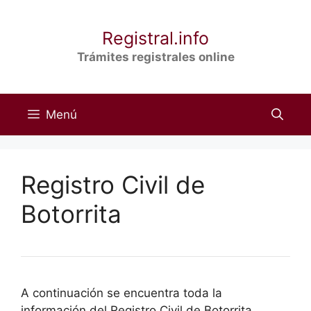
Saltar
al
Registral.info
contenido
Trámites registrales online
Menú
Registro Civil de
Botorrita
A continuación se encuentra toda la
información del Registro Civil de Botorrita,