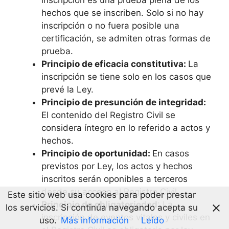
inscripción es una prueba plena de los
hechos que se inscriben. Solo si no hay
inscripción o no fuera posible una
certificación, se admiten otras formas de
prueba.
Principio de eficacia constitutiva:
La
inscripción se tiene solo en los casos que
prevé la Ley.
Principio de presunción de integridad:
El contenido del Registro Civil se
considera íntegro en lo referido a actos y
hechos.
Principio de oportunidad:
En casos
previstos por Ley, los actos y hechos
inscritos serán oponibles a terceros
desde su acceso al Registro Civil.
Este sitio web usa cookies para poder prestar
Principio de obligatoriedad
: La
los servicios. Si continúa navegando acepta su
inscripción de eventos vitales y civiles en
uso.
Más información
Leído