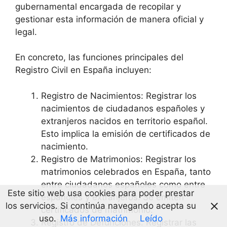
gubernamental encargada de recopilar y
gestionar esta información de manera oficial y
legal.
En concreto, las funciones principales del
Registro Civil en España incluyen:
Registro de Nacimientos: Registrar los
nacimientos de ciudadanos españoles y
extranjeros nacidos en territorio español.
Esto implica la emisión de certificados de
nacimiento.
Registro de Matrimonios: Registrar los
matrimonios celebrados en España, tanto
entre ciudadanos españoles como entre
Este sitio web usa cookies para poder prestar
españoles y extranjeros. Se emiten
los servicios. Si continúa navegando acepta su
certificados de matrimonio.
uso.
Más información
Leído
Registro de Defunciones: Registrar las