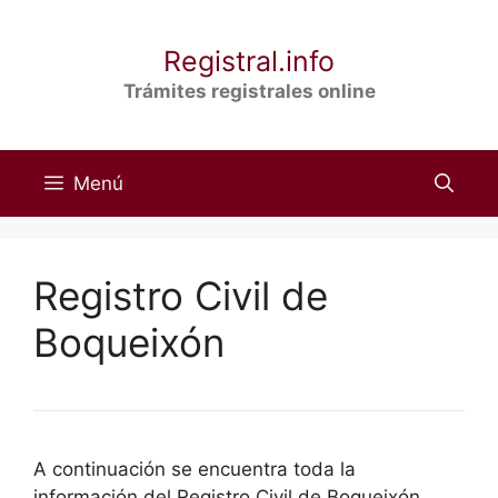
Saltar
al
Registral.info
contenido
Trámites registrales online
Menú
Registro Civil de
Boqueixón
A continuación se encuentra toda la
información del Registro Civil de Boqueixón,