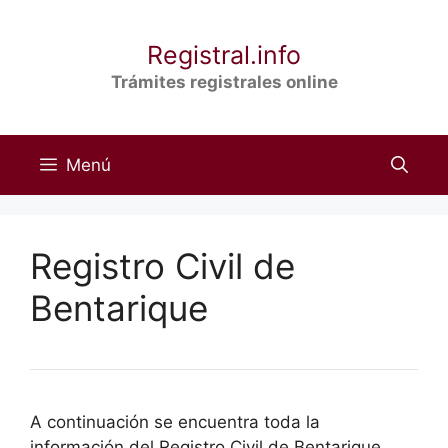
Saltar
al
Registral.info
contenido
Trámites registrales online
Menú
Registro Civil de
Bentarique
A continuación se encuentra toda la
información del Registro Civil de Bentarique,