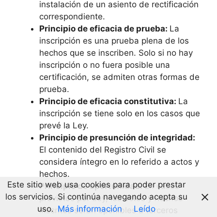
instalación de un asiento de rectificación
correspondiente.
Principio de eficacia de prueba:
La
inscripción es una prueba plena de los
hechos que se inscriben. Solo si no hay
inscripción o no fuera posible una
certificación, se admiten otras formas de
prueba.
Principio de eficacia constitutiva:
La
inscripción se tiene solo en los casos que
prevé la Ley.
Principio de presunción de integridad:
El contenido del Registro Civil se
considera íntegro en lo referido a actos y
hechos.
Este sitio web usa cookies para poder prestar
Principio de oportunidad:
En casos
los servicios. Si continúa navegando acepta su
previstos por Ley, los actos y hechos
uso.
Más información
Leído
inscritos serán oponibles a terceros