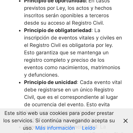
Principio de oportunidad:
En casos
previstos por Ley, los actos y hechos
inscritos serán oponibles a terceros
desde su acceso al Registro Civil.
Principio de obligatoriedad
: La
inscripción de eventos vitales y civiles en
el Registro Civil es obligatoria por ley.
Esto garantiza que se mantenga un
registro completo y preciso de los
eventos como nacimientos, matrimonios
y defunciones.
Principio de unicidad
: Cada evento vital
debe registrarse en un único Registro
Civil, que es el correspondiente al lugar
de ocurrencia del evento. Esto evita
duplicaciones y garantiza la
Este sitio web usa cookies para poder prestar
centralización de la información.
los servicios. Si continúa navegando acepta su
Principio de confidencialidad
: La
uso.
Más información
Leído