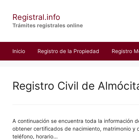
Saltar
al
Registral.info
contenido
Trámites registrales online
Inicio
Registro de la Propiedad
Registro M
Registro Civil de Almócit
A continuación se encuentra toda la información del
obtener certificados de nacimiento, matrimonio y d
teléfono, horario…