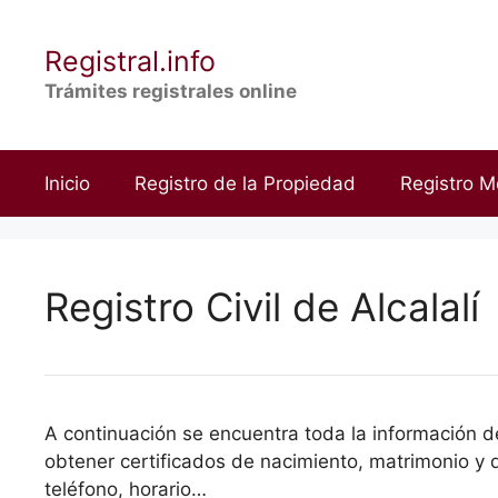
Saltar
al
Registral.info
contenido
Trámites registrales online
Inicio
Registro de la Propiedad
Registro M
Registro Civil de Alcalalí
A continuación se encuentra toda la información del
obtener certificados de nacimiento, matrimonio y d
teléfono, horario…