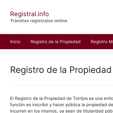
Saltar
al
Registral.info
contenido
Trámites registrales online
Inicio
Registro de la Propiedad
Registro M
Registro de la Propiedad 
El Registro de la Propiedad de Torrijos es una ent
función es inscribir y hacer pública la propiedad 
incurren en los mismos, ya sean de titularidad públ