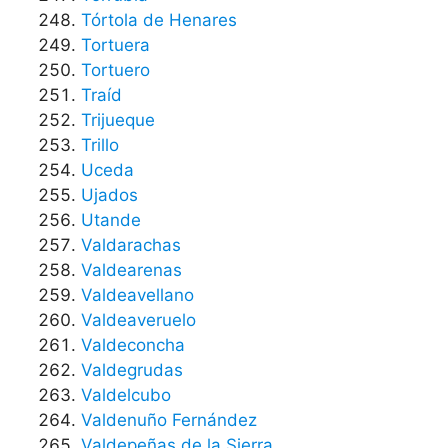
Tórtola de Henares
Tortuera
Tortuero
Traíd
Trijueque
Trillo
Uceda
Ujados
Utande
Valdarachas
Valdearenas
Valdeavellano
Valdeaveruelo
Valdeconcha
Valdegrudas
Valdelcubo
Valdenuño Fernández
Valdepeñas de la Sierra