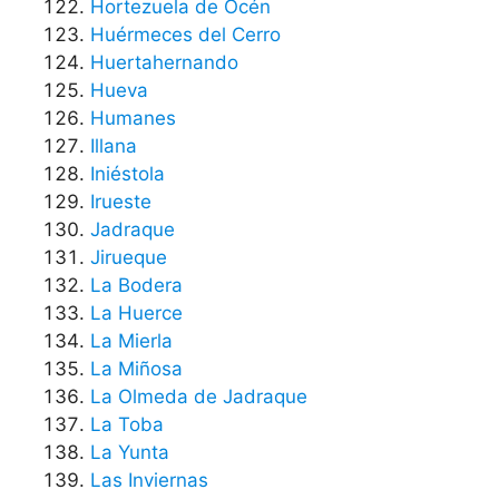
Hortezuela de Océn
Huérmeces del Cerro
Huertahernando
Hueva
Humanes
Illana
Iniéstola
Irueste
Jadraque
Jirueque
La Bodera
La Huerce
La Mierla
La Miñosa
La Olmeda de Jadraque
La Toba
La Yunta
Las Inviernas