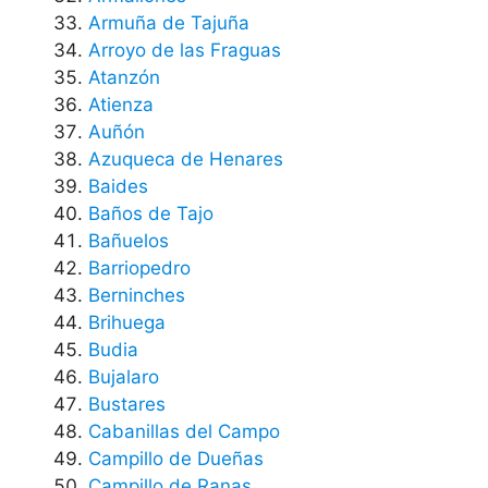
Armuña de Tajuña
Arroyo de las Fraguas
Atanzón
Atienza
Auñón
Azuqueca de Henares
Baides
Baños de Tajo
Bañuelos
Barriopedro
Berninches
Brihuega
Budia
Bujalaro
Bustares
Cabanillas del Campo
Campillo de Dueñas
Campillo de Ranas