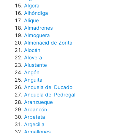
Algora
Alhóndiga
Alique
Almadrones
Almoguera
Almonacid de Zorita
Alocén
Alovera
Alustante
Angón
Anguita
Anquela del Ducado
Anquela del Pedregal
Aranzueque
Arbancón
Arbeteta
Argecilla
Armallones