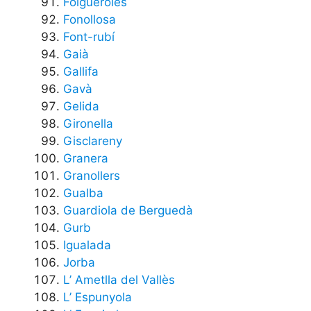
Folgueroles
Fonollosa
Font-rubí
Gaià
Gallifa
Gavà
Gelida
Gironella
Gisclareny
Granera
Granollers
Gualba
Guardiola de Berguedà
Gurb
Igualada
Jorba
L’ Ametlla del Vallès
L’ Espunyola