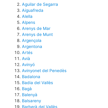
Aguilar de Segarra
Aiguafreda
Alella
Alpens
Arenys de Mar
Arenys de Munt
Argençola
Argentona
Artés
Avià
Avinyó
Avinyonet del Penedès
Badalona
Badia del Vallès
Bagà
Balenyà
Balsareny
Barberà del Vallès