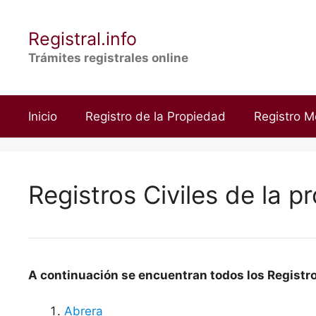
Saltar
al
Registral.info
contenido
Trámites registrales online
Inicio
Registro de la Propiedad
Registro M
Registros Civiles de la p
A continuación se encuentran todos los Registros
Abrera