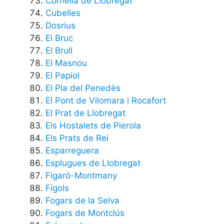
Cornellà de Llobregat
Cubelles
Dosrius
El Bruc
El Brull
El Masnou
El Papiol
El Pla del Penedès
El Pont de Vilomara i Rocafort
El Prat de Llobregat
Els Hostalets de Pierola
Els Prats de Rei
Esparreguera
Esplugues de Llobregat
Figaró-Montmany
Fígols
Fogars de la Selva
Fogars de Montclús