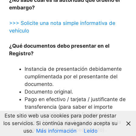
¿No sabe cuál es la autoridad que ordenó el
embargo?
>>> Solicite una nota simple informativa de
vehículo
¿Qué documentos debo presentar en el
Registro?
Instancia de presentación debidamente
cumplimentada por el presentante del
documento.
Documento original.
Pago en efectivo / tarjeta / justificante de
transferencia (para saber el importe
exacto puede llamar al Registro de
Este sitio web usa cookies para poder prestar
Bienes Muebles de Asturias e indicar la
los servicios. Si continúa navegando acepta su
matrícula y nº de procedimiento).
uso.
Más información
Leído